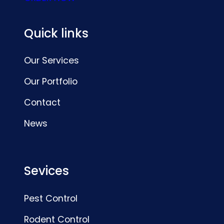
Quick links
Our Services
Our Portfolio
Contact
News
Sevices
Pest Control
Rodent Control