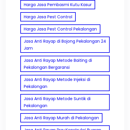
Harga Jasa Pembasmi Kutu Kasur
Harga Jasa Pest Control
Harga Jasa Pest Control Pekalongan
Jasa Anti Rayap di Bojong Pekalongan 24
Jam
Jasa Anti Rayap Metode Baiting di
Pekalongan Bergaransi
Jasa Anti Rayap Metode Injeksi di
Pekalongan
Jasa Anti Rayap Metode Suntik di
Pekalongan
Jasa Anti Rayap Murah di Pekalongan
Jasa Anti Rayap Pra-Konstruksi Buaran