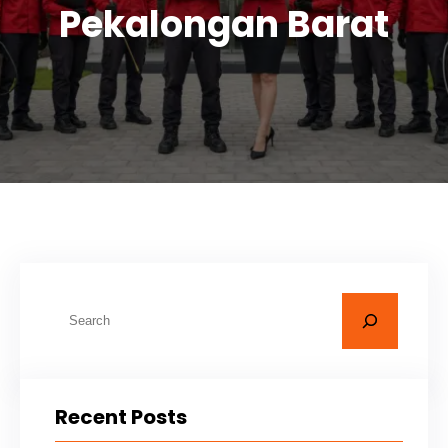
Pekalongan Barat
C
a
r
i
Recent Posts