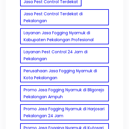
Jasa Pest Control Terdekat
Jasa Pest Control Terdekat di
Pekalongan
Layanan Jasa Fogging Nyamuk di
Kabupaten Pekalongan Profesional
Layanan Pest Control 24 Jam di
Pekalongan
Perusahaan Jasa Fogging Nyamuk di
Kota Pekalongan
Promo Jasa Fogging Nyamuk di Bligorejo
Pekalongan Ampuh
Promo Jasa Fogging Nyamuk di Harjosari
Pekalongan 24 Jam
Promo Jasa Fogging Nyamuk di Kutosari