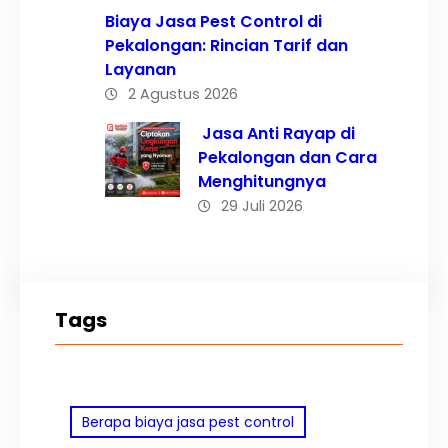
Biaya Jasa Pest Control di
Pekalongan: Rincian Tarif dan
Layanan
2 Agustus 2026
Jasa Anti Rayap di
Pekalongan dan Cara
Menghitungnya
29 Juli 2026
Tags
Berapa biaya jasa pest control