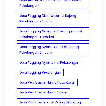
Pekalongan
Jasa Fogging Disinfektan di Bojong
Pekalongan 24 Jam
Jasa Fogging Nyamuk Chikungunya di
Pekalongan Terdekat
Jasa Fogging Nyamuk DBD di Bojong
Pekalongan 24 Jam
Jasa Fogging Nyamuk di Pekalongan
Jasa Fogging Pekalongan
Jasa Pembasmi Hama Kutu Kasur
Jasa Pembasmi Hama Urban
Jasa Pembasmi Kutu Anjing di Bojong