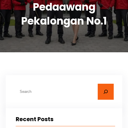
Pedaawang
Pekalongan No.1
C
a
r
i
Recent Posts