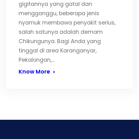
gigitannya yang gatal dan
mengganggu, beberapa jenis
nyamuk membawa penyakit serius,
salah satunya adalah demam
Chikungunya. Bagi Anda yang
tinggal di area Karanganyar,
Pekalongan,…
Know More