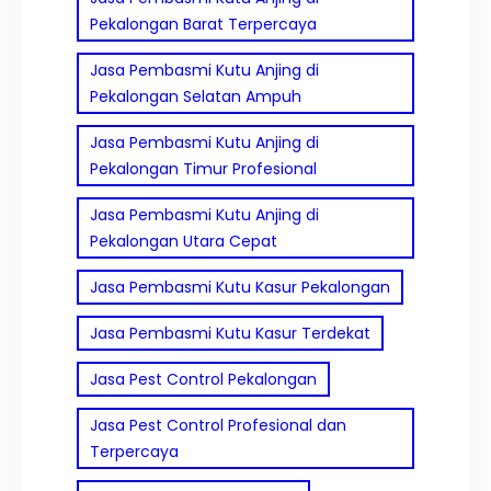
Pekalongan Barat Terpercaya
Jasa Pembasmi Kutu Anjing di
Pekalongan Selatan Ampuh
Jasa Pembasmi Kutu Anjing di
Pekalongan Timur Profesional
Jasa Pembasmi Kutu Anjing di
Pekalongan Utara Cepat
Jasa Pembasmi Kutu Kasur Pekalongan
Jasa Pembasmi Kutu Kasur Terdekat
Jasa Pest Control Pekalongan
Jasa Pest Control Profesional dan
Terpercaya