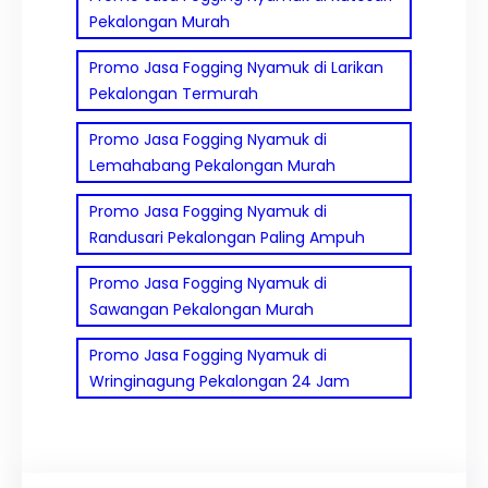
Pekalongan Murah
Promo Jasa Fogging Nyamuk di Larikan
Pekalongan Termurah
Promo Jasa Fogging Nyamuk di
Lemahabang Pekalongan Murah
Promo Jasa Fogging Nyamuk di
Randusari Pekalongan Paling Ampuh
Promo Jasa Fogging Nyamuk di
Sawangan Pekalongan Murah
Promo Jasa Fogging Nyamuk di
Wringinagung Pekalongan 24 Jam