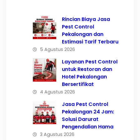
Rincian Biaya Jasa
Pest Control
Pekalongan dan
Estimasi Tarif Terbaru
5 Agustus 2026
Layanan Pest Control
untuk Restoran dan
Hotel Pekalongan
Bersertifikat
4 Agustus 2026
Jasa Pest Control
Pekalongan 24 Jam:
Solusi Darurat
Pengendalian Hama
3 Agustus 2026