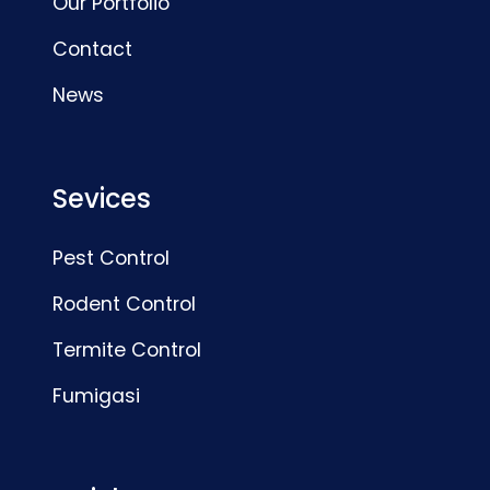
Our Portfolio
Contact
News
Sevices
Pest Control
Rodent Control
Termite Control
Fumigasi