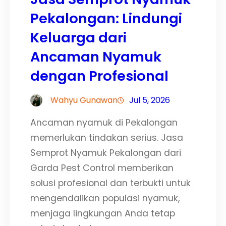
Pekalongan: Lindungi
Keluarga dari
Ancaman Nyamuk
dengan Profesional
Wahyu Gunawan
Jul 5, 2026
Ancaman nyamuk di Pekalongan
memerlukan tindakan serius. Jasa
Semprot Nyamuk Pekalongan dari
Garda Pest Control memberikan
solusi profesional dan terbukti untuk
mengendalikan populasi nyamuk,
menjaga lingkungan Anda tetap