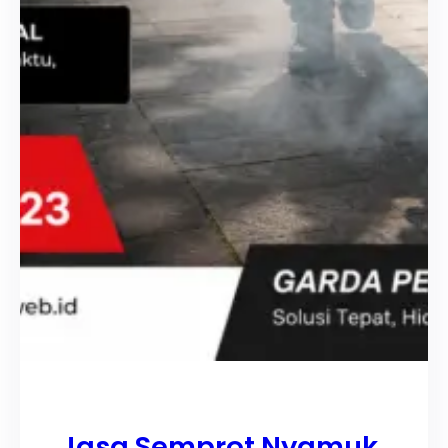
Jasa Semprot Nyamuk