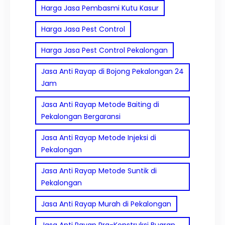
Harga Jasa Pembasmi Kutu Kasur
Harga Jasa Pest Control
Harga Jasa Pest Control Pekalongan
Jasa Anti Rayap di Bojong Pekalongan 24
Jam
Jasa Anti Rayap Metode Baiting di
Pekalongan Bergaransi
Jasa Anti Rayap Metode Injeksi di
Pekalongan
Jasa Anti Rayap Metode Suntik di
Pekalongan
Jasa Anti Rayap Murah di Pekalongan
Jasa Anti Rayap Pra-Konstruksi Buaran