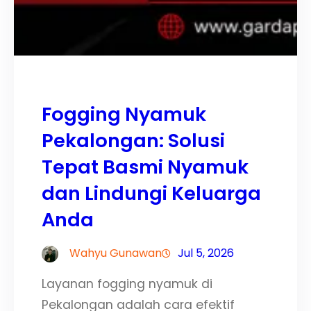
Fogging Nyamuk
Pekalongan: Solusi
Tepat Basmi Nyamuk
dan Lindungi Keluarga
Anda
Wahyu Gunawan
Jul 5, 2026
Layanan fogging nyamuk di
Pekalongan adalah cara efektif