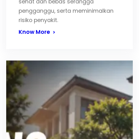
sehat dan bebas serangga
pengganggu, serta meminimalkan
risiko penyakit.
Know More