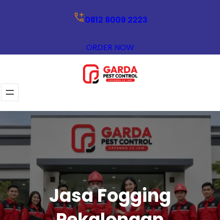
Lewati
0812 8009 2223
ke
konten
ORDER NOW
Jasa Fogging
Pekalongan