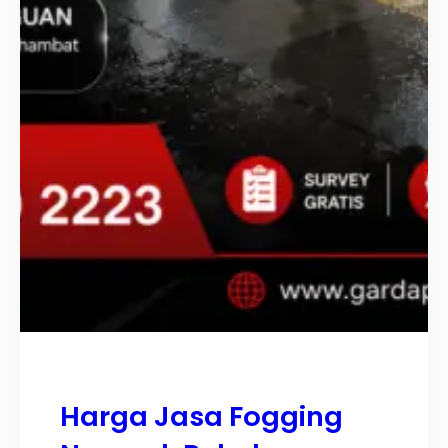
Harga Jasa Fogging