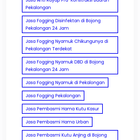
Pekalongan
Jasa Fogging Disinfektan di Bojong
Pekalongan 24 Jam
Jasa Fogging Nyamuk Chikungunya di
Pekalongan Terdekat
Jasa Fogging Nyamuk DBD di Bojong
Pekalongan 24 Jam
Jasa Fogging Nyamuk di Pekalongan
Jasa Fogging Pekalongan
Jasa Pembasmi Hama Kutu Kasur
Jasa Pembasmi Hama Urban
Jasa Pembasmi Kutu Anjing di Bojong