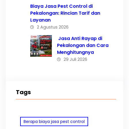
Biaya Jasa Pest Control di
Pekalongan: Rincian Tarif dan
Layanan
2 Agustus 2026
Jasa Anti Rayap di
Pekalongan dan Cara
Menghitungnya
29 Juli 2026
Tags
Berapa biaya jasa pest control