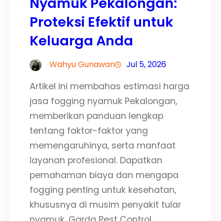
Nyamuk Pekalongan:
Proteksi Efektif untuk
Keluarga Anda
Wahyu Gunawan
Jul 5, 2026
Artikel ini membahas estimasi harga
jasa fogging nyamuk Pekalongan,
memberikan panduan lengkap
tentang faktor-faktor yang
memengaruhinya, serta manfaat
layanan profesional. Dapatkan
pemahaman biaya dan mengapa
fogging penting untuk kesehatan,
khususnya di musim penyakit tular
nyamuk. Garda Pest Control