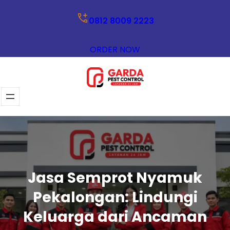
Lewati
0812 8009 2223
ke
konten
ORDER NOW
Jasa Semprot Nyamuk
Pekalongan: Lindungi
Keluarga dari Ancaman