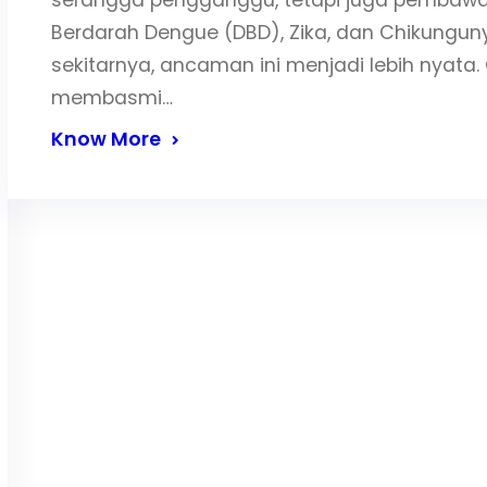
serangga pengganggu, tetapi juga pembawa
Berdarah Dengue (DBD), Zika, dan Chikunguny
sekitarnya, ancaman ini menjadi lebih nyata. 
membasmi…
Know More