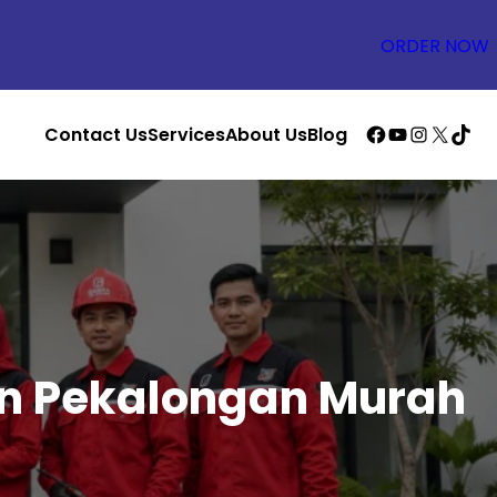
ORDER NOW
Facebook
YouTube
Instagra
X
TikTo
Contact Us
Services
About Us
Blog
n Pekalongan Murah