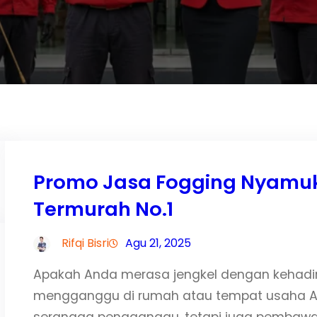
Promo Jasa Fogging Nyamuk
Termurah No.1
Rifqi Bisri
Agu 21, 2025
Apakah Anda merasa jengkel dengan kehadi
mengganggu di rumah atau tempat usaha A