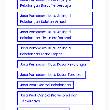
Pekalongan Barat Terpercaya
Jasa Pembasmi Kutu Anjing di
Pekalongan Selatan Ampuh
Jasa Pembasmi Kutu Anjing di
Pekalongan Timur Profesional
Jasa Pembasmi Kutu Anjing di
Pekalongan Utara Cepat
Jasa Pembasmi Kutu Kasur Pekalongan
Jasa Pembasmi Kutu Kasur Terdekat
Jasa Pest Control Pekalongan
Jasa Pest Control Profesional dan
Terpercaya