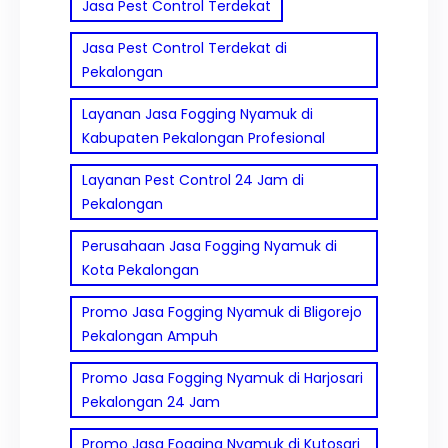
Jasa Pest Control Terdekat
Jasa Pest Control Terdekat di
Pekalongan
Layanan Jasa Fogging Nyamuk di
Kabupaten Pekalongan Profesional
Layanan Pest Control 24 Jam di
Pekalongan
Perusahaan Jasa Fogging Nyamuk di
Kota Pekalongan
Promo Jasa Fogging Nyamuk di Bligorejo
Pekalongan Ampuh
Promo Jasa Fogging Nyamuk di Harjosari
Pekalongan 24 Jam
Promo Jasa Fogging Nyamuk di Kutosari