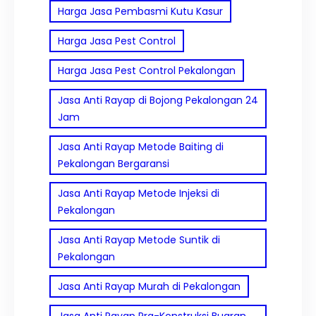
Harga Jasa Pembasmi Kutu Kasur
Harga Jasa Pest Control
Harga Jasa Pest Control Pekalongan
Jasa Anti Rayap di Bojong Pekalongan 24
Jam
Jasa Anti Rayap Metode Baiting di
Pekalongan Bergaransi
Jasa Anti Rayap Metode Injeksi di
Pekalongan
Jasa Anti Rayap Metode Suntik di
Pekalongan
Jasa Anti Rayap Murah di Pekalongan
Jasa Anti Rayap Pra-Konstruksi Buaran