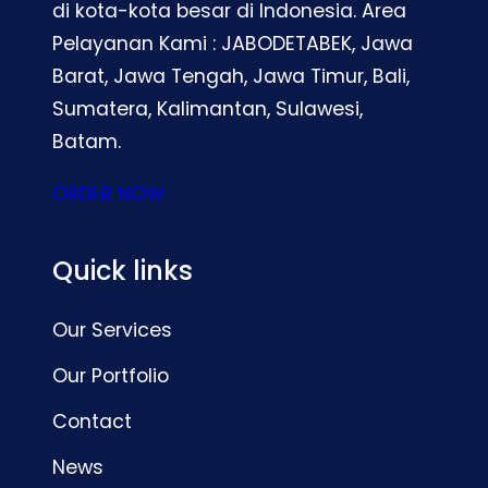
di kota-kota besar di Indonesia. Area
Pelayanan Kami : JABODETABEK, Jawa
Barat, Jawa Tengah, Jawa Timur, Bali,
Sumatera, Kalimantan, Sulawesi,
Batam.
ORDER NOW
Quick links
Our Services
Our Portfolio
Contact
News