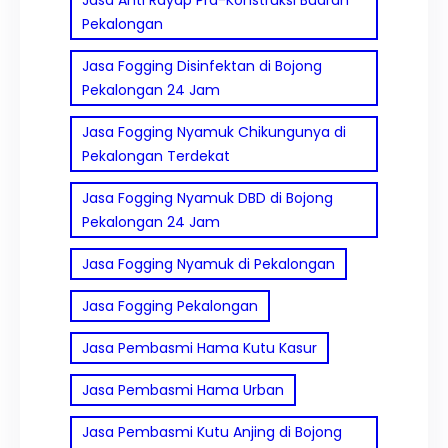
Pekalongan
Jasa Fogging Disinfektan di Bojong
Pekalongan 24 Jam
Jasa Fogging Nyamuk Chikungunya di
Pekalongan Terdekat
Jasa Fogging Nyamuk DBD di Bojong
Pekalongan 24 Jam
Jasa Fogging Nyamuk di Pekalongan
Jasa Fogging Pekalongan
Jasa Pembasmi Hama Kutu Kasur
Jasa Pembasmi Hama Urban
Jasa Pembasmi Kutu Anjing di Bojong