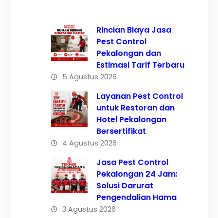
Rincian Biaya Jasa
Pest Control
Pekalongan dan
Estimasi Tarif Terbaru
5 Agustus 2026
Layanan Pest Control
untuk Restoran dan
Hotel Pekalongan
Bersertifikat
4 Agustus 2026
Jasa Pest Control
Pekalongan 24 Jam:
Solusi Darurat
Pengendalian Hama
3 Agustus 2026