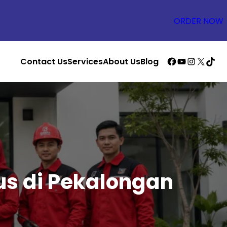
ORDER NOW
Facebook
YouTube
Instagra
X
TikTo
Contact Us
Services
About Us
Blog
s di Pekalongan