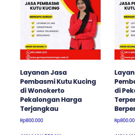
Layanan Jasa
Layan
Pembasmi Kutu Kucing
Pemba
di Wonokerto
di Pe
Pekalongan Harga
Terpe
Terjangkau
Berp
Rp
800.000
Rp
800.00