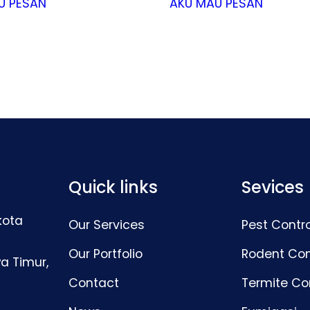
U PESAN
AKU MAU PESAN
Quick links
Sevices
kota
Our Services
Pest Contro
Our Portfolio
Rodent Con
a Timur,
Contact
Termite Co