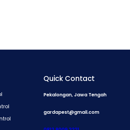
Quick Contact
l
Pekalongan, Jawa Tengah
trol
gardapest@gmail.com
ntrol
0812 8009 2221