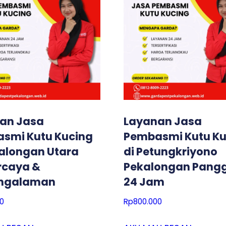
an Jasa
Layanan Jasa
smi Kutu Kucing
Pembasmi Kutu Ku
kalongan Utara
di Petungkriyono
rcaya &
Pekalongan Pangg
engalaman
24 Jam
0
Rp
800.000