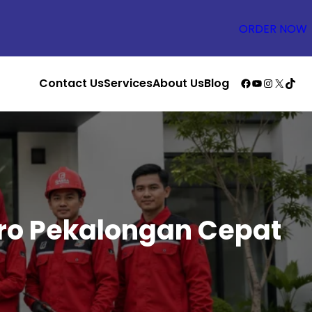
ORDER NOW
Facebook
YouTube
Instagr
X
TikT
Contact Us
Services
About Us
Blog
ro Pekalongan Cepat