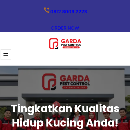
Lewati
0812 8009 2223
ke
konten
ORDER NOW
Tingkatkan Kualitas
Hidup Kucing Anda!