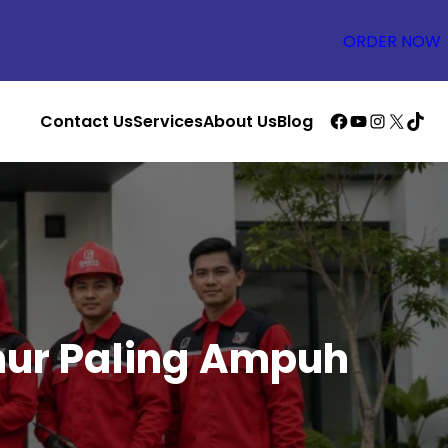
ORDER NOW
Facebook
YouTube
Instagra
X
TikTo
Contact Us
Services
About Us
Blog
mur Paling Ampuh