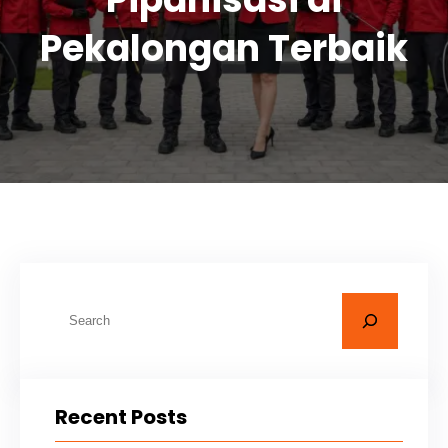
Pekalongan Terbaik
C
a
r
i
Recent Posts