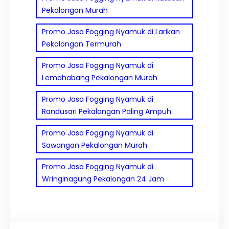
Pekalongan Murah
Promo Jasa Fogging Nyamuk di Larikan
Pekalongan Termurah
Promo Jasa Fogging Nyamuk di
Lemahabang Pekalongan Murah
Promo Jasa Fogging Nyamuk di
Randusari Pekalongan Paling Ampuh
Promo Jasa Fogging Nyamuk di
Sawangan Pekalongan Murah
Promo Jasa Fogging Nyamuk di
Wringinagung Pekalongan 24 Jam