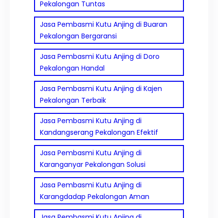
Pekalongan Tuntas
Jasa Pembasmi Kutu Anjing di Buaran
Pekalongan Bergaransi
Jasa Pembasmi Kutu Anjing di Doro
Pekalongan Handal
Jasa Pembasmi Kutu Anjing di Kajen
Pekalongan Terbaik
Jasa Pembasmi Kutu Anjing di
Kandangserang Pekalongan Efektif
Jasa Pembasmi Kutu Anjing di
Karanganyar Pekalongan Solusi
Jasa Pembasmi Kutu Anjing di
Karangdadap Pekalongan Aman
Jasa Pembasmi Kutu Anjing di