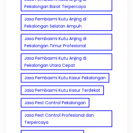
Pekalongan Barat Terpercaya
Jasa Pembasmi Kutu Anjing di
Pekalongan Selatan Ampuh
Jasa Pembasmi Kutu Anjing di
Pekalongan Timur Profesional
Jasa Pembasmi Kutu Anjing di
Pekalongan Utara Cepat
Jasa Pembasmi Kutu Kasur Pekalongan
Jasa Pembasmi Kutu Kasur Terdekat
Jasa Pest Control Pekalongan
Jasa Pest Control Profesional dan
Terpercaya