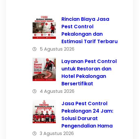
Rincian Biaya Jasa
Pest Control
Pekalongan dan
Estimasi Tarif Terbaru
5 Agustus 2026
Layanan Pest Control
untuk Restoran dan
Hotel Pekalongan
Bersertifikat
4 Agustus 2026
Jasa Pest Control
Pekalongan 24 Jam:
Solusi Darurat
Pengendalian Hama
3 Agustus 2026