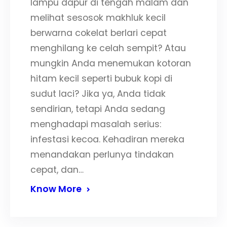
lampu dapur di tengah malam dan
melihat sesosok makhluk kecil
berwarna cokelat berlari cepat
menghilang ke celah sempit? Atau
mungkin Anda menemukan kotoran
hitam kecil seperti bubuk kopi di
sudut laci? Jika ya, Anda tidak
sendirian, tetapi Anda sedang
menghadapi masalah serius:
infestasi kecoa. Kehadiran mereka
menandakan perlunya tindakan
cepat, dan…
Know More