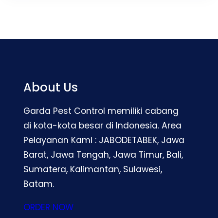
About Us
Garda Pest Control memiliki cabang
di kota-kota besar di Indonesia. Area
Pelayanan Kami : JABODETABEK, Jawa
Barat, Jawa Tengah, Jawa Timur, Bali,
Sumatera, Kalimantan, Sulawesi,
Batam.
ORDER NOW