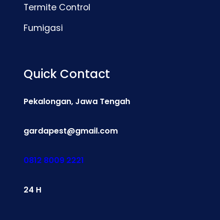
Termite Control
Fumigasi
Quick Contact
Pekalongan, Jawa Tengah
gardapest@gmail.com
0812 8009 2221
24 H