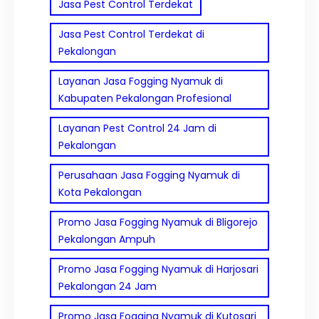
Jasa Pest Control Terdekat
Jasa Pest Control Terdekat di
Pekalongan
Layanan Jasa Fogging Nyamuk di
Kabupaten Pekalongan Profesional
Layanan Pest Control 24 Jam di
Pekalongan
Perusahaan Jasa Fogging Nyamuk di
Kota Pekalongan
Promo Jasa Fogging Nyamuk di Bligorejo
Pekalongan Ampuh
Promo Jasa Fogging Nyamuk di Harjosari
Pekalongan 24 Jam
Promo Jasa Fogging Nyamuk di Kutosari