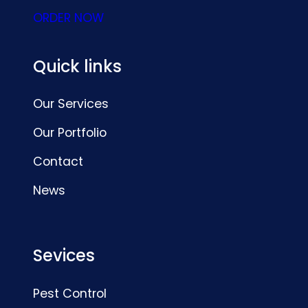
ORDER NOW
Quick links
Our Services
Our Portfolio
Contact
News
Sevices
Pest Control