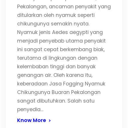
Pekalongan, ancaman penyakit yang
ditularkan oleh nyamuk seperti
chikungunya semakin nyata.
Nyamuk jenis Aedes aegypti yang
menjadi penyebab utama penyakit
ini sangat cepat berkembang biak,
terutama di lingkungan dengan
kelembaban tinggi dan banyak
genangan air. Oleh karena itu,
keberadaan Jasa Fogging Nyamuk
Chikungunya Buaran Pekalongan
sangat dibutuhkan. Salah satu
penyedia…
Know More