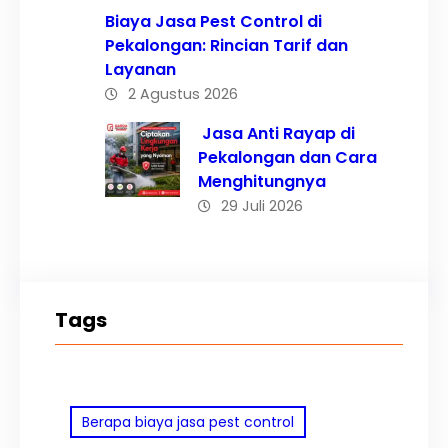
Biaya Jasa Pest Control di
Pekalongan: Rincian Tarif dan
Layanan
2 Agustus 2026
Jasa Anti Rayap di
Pekalongan dan Cara
Menghitungnya
29 Juli 2026
Tags
Berapa biaya jasa pest control