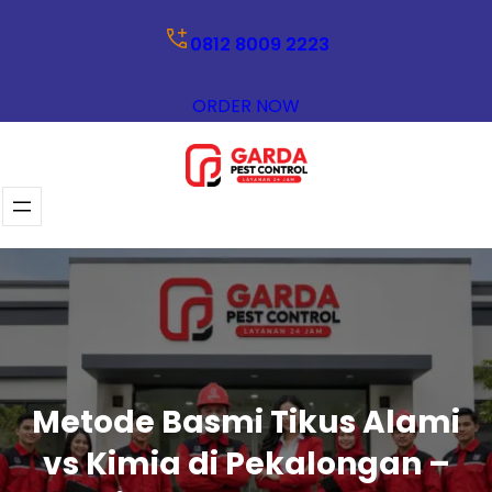
Lewati
0812 8009 2223
ke
konten
ORDER NOW
Metode Basmi Tikus Alami
vs Kimia di Pekalongan –