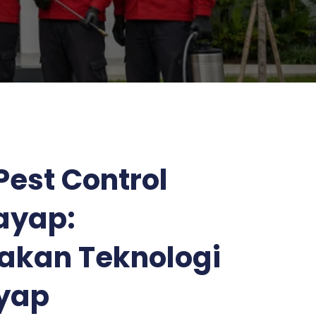
est Control
ayap:
kan Teknologi
yap