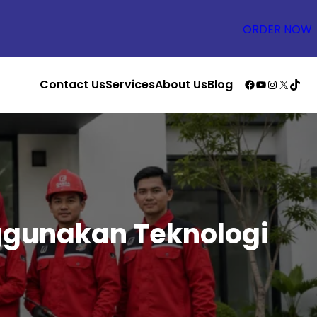
ORDER NOW
Facebook
YouTube
Instagr
X
TikT
Contact Us
Services
About Us
Blog
ggunakan Teknologi