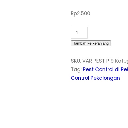
Rp
2.500
Kuantitas
Jasa
Tambah ke keranjang
Pest
Control
SKU:
VAR PEST P 9
Kate
Pekalongan
Tag:
Pest Control di Pe
|
Control Pekalongan
Spesialis
Pembasmi
Kecoa
Pekalongan