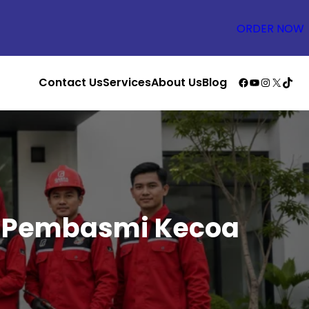
ORDER NOW
Facebook
YouTube
Instagr
X
TikT
Contact Us
Services
About Us
Blog
is Pembasmi Kecoa