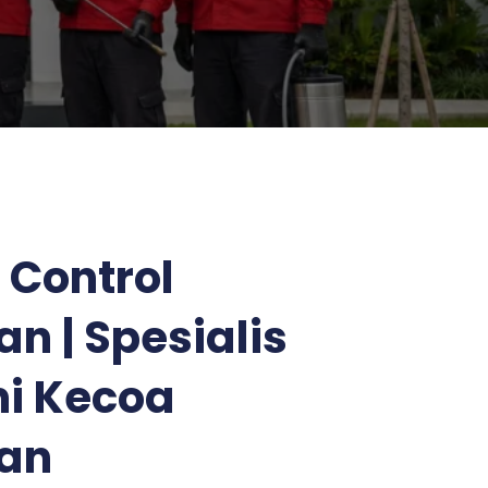
 Control
n | Spesialis
i Kecoa
an