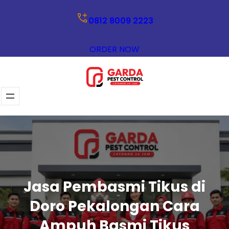
Lewati
0812 8009 2223
ke
konten
ORDER NOW
Jasa Pembasmi Tikus di
Doro Pekalongan Cara
Ampuh Basmi Tikus