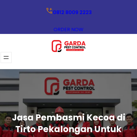
Lewati
0812 8009 2223
ke
konten
ORDER NOW
Jasa Pembasmi Kecoa di
Tirto Pekalongan Untuk