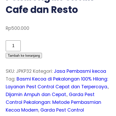
Cafe dan Resto
Rp
500.000
Kuantitas
Jasa
Tambah ke keranjang
Pembasmi
Kecoa
SKU:
JPKP32
Kategori:
Jasa Pembasmi kecoa
di
Tag:
Basmi Kecoa di Pekalongan 100% Hilang:
Tirto
Layanan Pest Control Cepat dan Terpercaya.
,
Pekalongan
Dijamin Ampuh dan Cepat.
,
Garda Pest
Untuk
Control Pekalongan: Metode Pembasmian
Cafe
Kecoa Modern
,
Garda Pest Control
dan