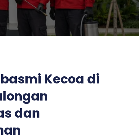
basmi Kecoa di
alongan
as dan
man