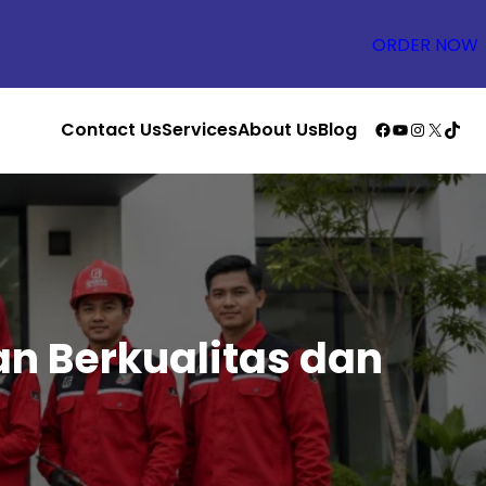
ORDER NOW
Facebook
YouTube
Instagr
X
TikT
Contact Us
Services
About Us
Blog
n Berkualitas dan