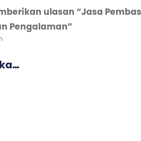
mberikan ulasan “Jasa Pembas
dan Pengalaman”
n.
uka…