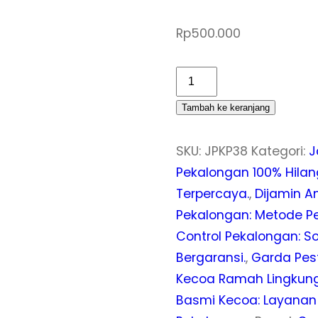
Rp
500.000
Kuantitas
Jasa
Tambah ke keranjang
Pembasmi
Kecoa
SKU:
JPKP38
Kategori:
J
di
Pekalongan 100% Hilan
Kota
Terpercaya.
,
Dijamin A
Pekalongan
Pekalongan: Metode 
Berkualitas
Control Pekalongan: 
dan
Bergaransi.
,
Garda Pes
Pengalaman
Kecoa Ramah Lingkung
Basmi Kecoa: Layanan 