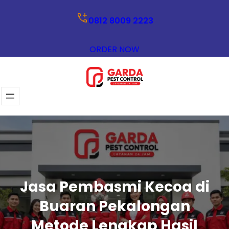
Lewati
0812 8009 2223
ke
konten
ORDER NOW
Jasa Pembasmi Kecoa di
Buaran Pekalongan
Metode Lengkap Hasil