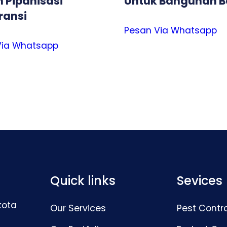
 Pipanisasi
Untuk Bangunan B
ransi
Pesan Via Whatsapp
Via Whatsapp
Quick links
Sevices
kota
Our Services
Pest Contro