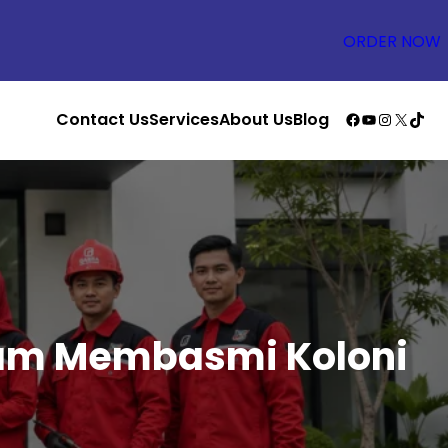
ORDER NOW
Facebook
YouTube
Instagr
X
TikT
Contact Us
Services
About Us
Blog
alam Membasmi Koloni