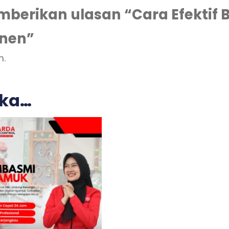
berikan ulasan “Cara Efektif 
anen”
n.
uka…