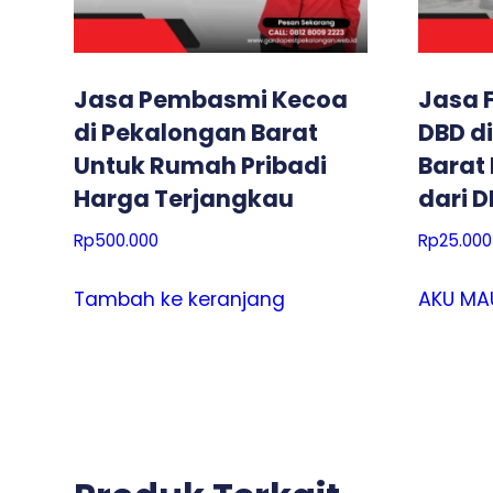
Jasa Pembasmi Kecoa
Jasa 
di Pekalongan Barat
DBD d
Untuk Rumah Pribadi
Barat
Harga Terjangkau
dari 
Rp
500.000
Rp
25.000
Tambah ke keranjang
AKU MA