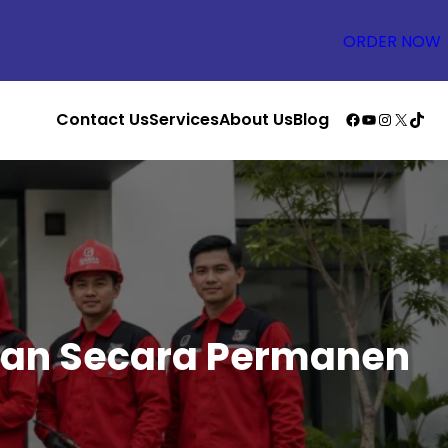
ORDER NOW
Facebook
YouTube
Instagr
X
TikT
Contact Us
Services
About Us
Blog
ngan Secara Permanen