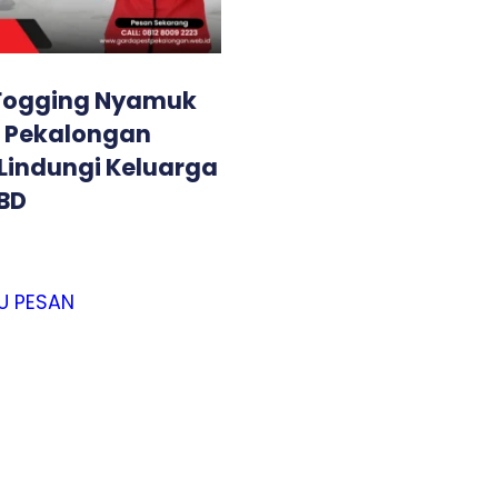
Fogging Nyamuk
i Pekalongan
 Lindungi Keluarga
DBD
U PESAN