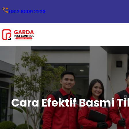
Lewati
0812 8009 2223
ke
konten
Cara Efektif Basmi 