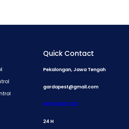
Quick Contact
l
Pekalongan, Jawa Tengah
trol
gardapest@gmail.com
ntrol
0812 8009 2221
24 H