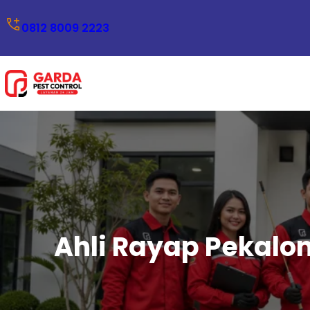
Lewati
0812 8009 2223
ke
konten
Ahli Rayap Pekalon