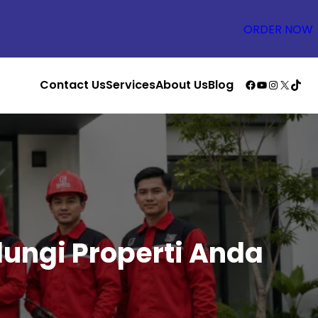
ORDER NOW
Facebook
YouTube
Instagr
X
TikT
Contact Us
Services
About Us
Blog
dungi Properti Anda