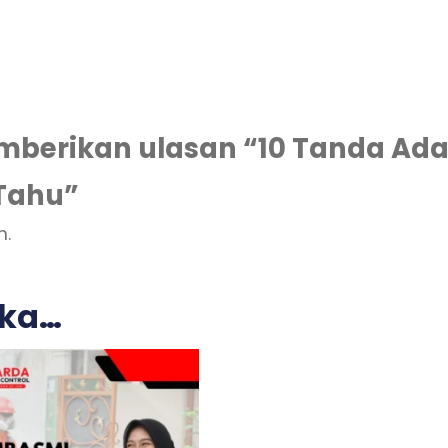
berikan ulasan “10 Tanda Ada
Tahu”
n.
uka…