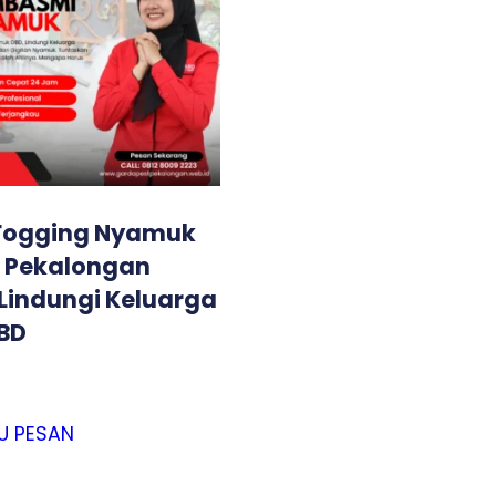
Fogging Nyamuk
i Pekalongan
 Lindungi Keluarga
DBD
U PESAN