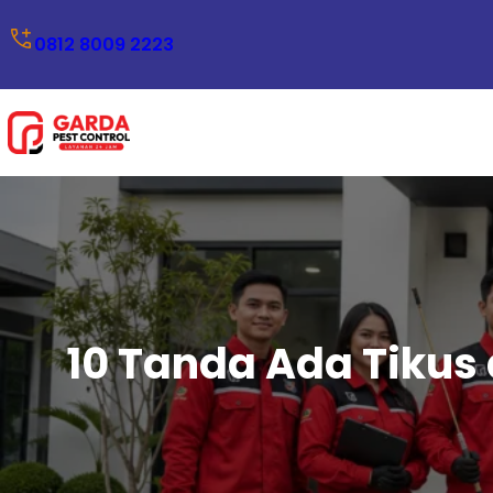
Lewati
0812 8009 2223
ke
konten
10 Tanda Ada Tikus