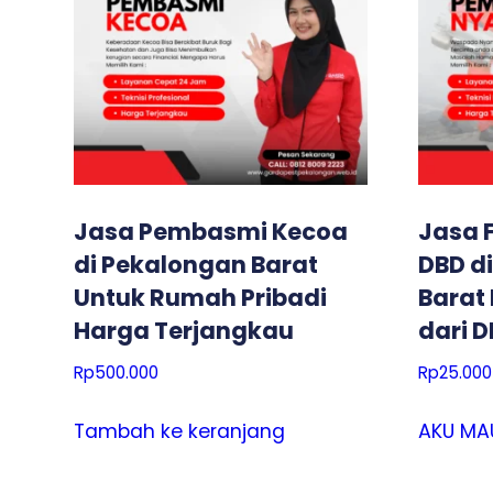
Jasa Pembasmi Kecoa
Jasa 
di Pekalongan Barat
DBD d
Untuk Rumah Pribadi
Barat
Harga Terjangkau
dari 
Rp
500.000
Rp
25.000
Tambah ke keranjang
AKU MA