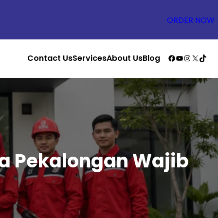
ORDER NOW
Facebook
YouTube
Instagr
X
TikT
Contact Us
Services
About Us
Blog
ga Pekalongan Wajib