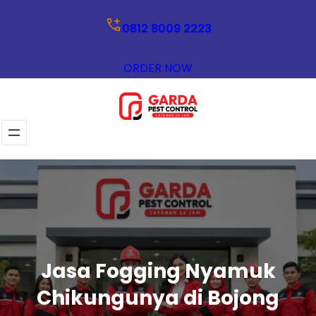
Lewati
0812 8009 2223
ke
konten
ORDER NOW
Jasa Fogging Nyamuk
Chikungunya di Bojong