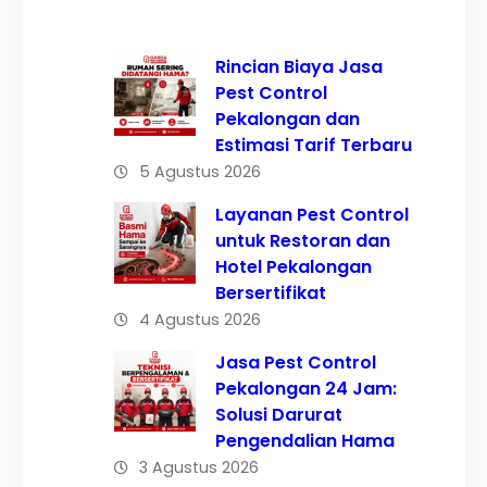
Rincian Biaya Jasa
Pest Control
Pekalongan dan
Estimasi Tarif Terbaru
5 Agustus 2026
Layanan Pest Control
untuk Restoran dan
Hotel Pekalongan
Bersertifikat
4 Agustus 2026
Jasa Pest Control
Pekalongan 24 Jam:
Solusi Darurat
Pengendalian Hama
3 Agustus 2026