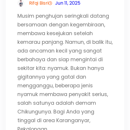
Rifqi Bisri
Jun 11, 2025
Musim penghujan seringkali datang
bersamaan dengan kegembiraan,
membawa kesejukan setelah
kemarau panjang. Namun, di balik itu,
ada ancaman kecil yang sangat
berbahaya dan siap mengintai di
sekitar kita: nyamuk. Bukan hanya
gigitannya yang gatal dan
mengganggu, beberapa jenis
nyamuk membawa penyakit serius,
salah satunya adalah demam
Chikungunya. Bagi Anda yang
tinggal di area Karanganyar,
Pekalongan,…