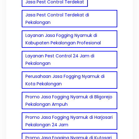
Jasa Pest Control Terdekat
Jasa Pest Control Terdekat di
Pekalongan
Layanan Jasa Fogging Nyamuk di
Kabupaten Pekalongan Profesional
Layanan Pest Control 24 Jam di
Pekalongan
Perusahaan Jasa Fogging Nyamuk di
Kota Pekalongan
Promo Jasa Fogging Nyamuk di Bligorejo
Pekalongan Ampuh
Promo Jasa Fogging Nyamuk di Harjosari
Pekalongan 24 Jam
Promo Jasa Fogging Nyamuk di Kutosari