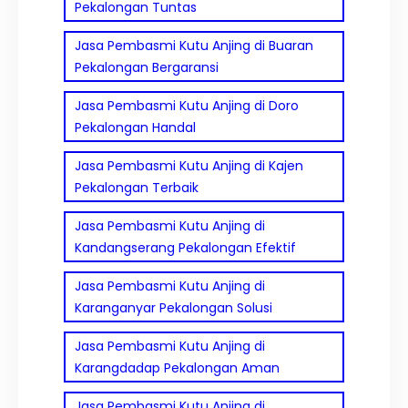
Pekalongan Tuntas
Jasa Pembasmi Kutu Anjing di Buaran
Pekalongan Bergaransi
Jasa Pembasmi Kutu Anjing di Doro
Pekalongan Handal
Jasa Pembasmi Kutu Anjing di Kajen
Pekalongan Terbaik
Jasa Pembasmi Kutu Anjing di
Kandangserang Pekalongan Efektif
Jasa Pembasmi Kutu Anjing di
Karanganyar Pekalongan Solusi
Jasa Pembasmi Kutu Anjing di
Karangdadap Pekalongan Aman
Jasa Pembasmi Kutu Anjing di