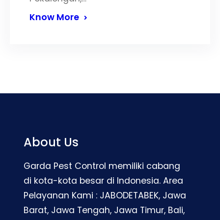
Know More
About Us
Garda Pest Control memiliki cabang
di kota-kota besar di Indonesia. Area
Pelayanan Kami : JABODETABEK, Jawa
Barat, Jawa Tengah, Jawa Timur, Bali,