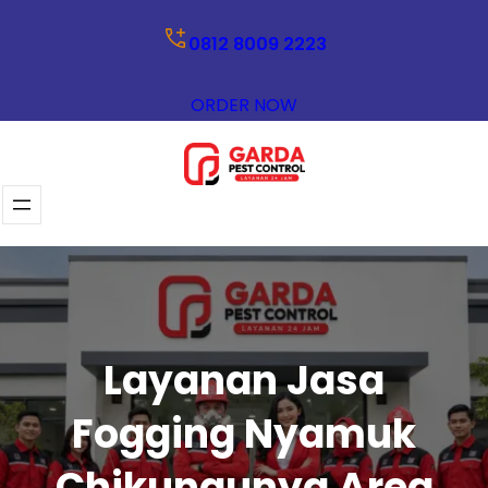
Lewati
0812 8009 2223
ke
konten
ORDER NOW
Layanan Jasa
Fogging Nyamuk
Chikungunya Area