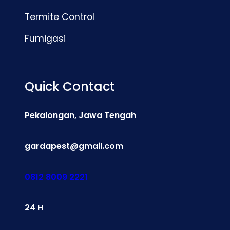
Termite Control
Fumigasi
Quick Contact
Pekalongan, Jawa Tengah
gardapest@gmail.com
0812 8009 2221
24 H