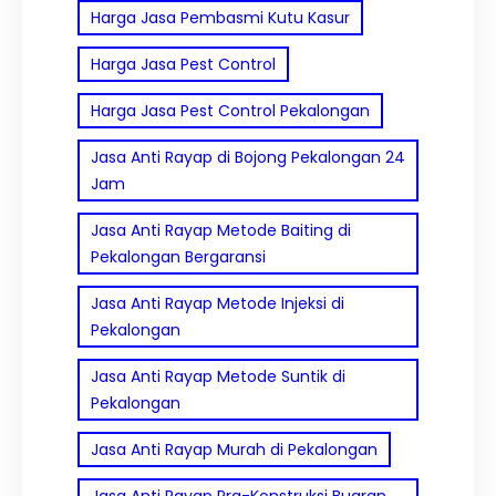
Harga Jasa Pembasmi Kutu Kasur
Harga Jasa Pest Control
Harga Jasa Pest Control Pekalongan
Jasa Anti Rayap di Bojong Pekalongan 24
Jam
Jasa Anti Rayap Metode Baiting di
Pekalongan Bergaransi
Jasa Anti Rayap Metode Injeksi di
Pekalongan
Jasa Anti Rayap Metode Suntik di
Pekalongan
Jasa Anti Rayap Murah di Pekalongan
Jasa Anti Rayap Pra-Konstruksi Buaran