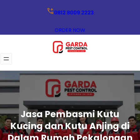
Lewati
0812 8009 2223
ke
konten
ORDER NOW
Jasa Pembasmi Kutu
Kucing dan Kutu Anjing di
Dalam Rumah Pekalongan