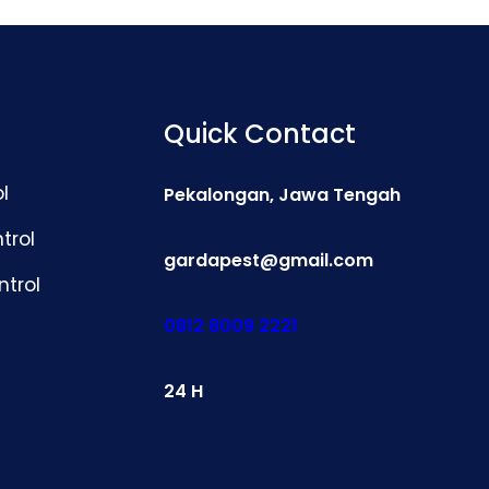
Quick Contact
l
Pekalongan, Jawa Tengah
trol
gardapest@gmail.com
ntrol
0812 8009 2221
24 H