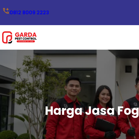
Lewati
0812 8009 2223
ke
konten
Harga Jasa Fog