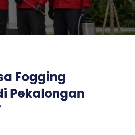
sa Fogging
i Pekalongan
T