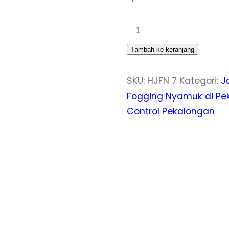
Kuantitas
Harga
Tambah ke keranjang
Jasa
Fogging
SKU:
HJFN 7
Kategori:
J
Nyamuk
Fogging Nyamuk di Pe
di
Control Pekalongan
Pekalongan
Untuk
1
RT