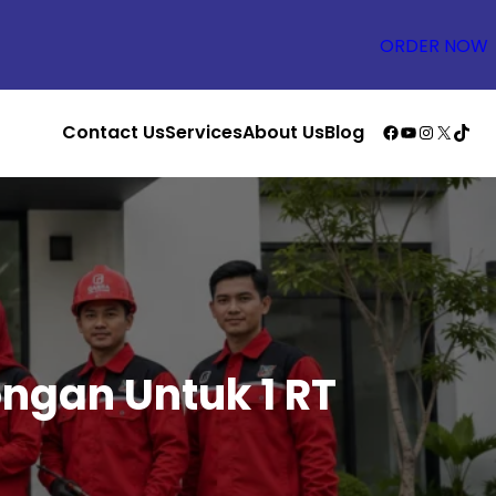
ORDER NOW
Facebook
YouTube
Instagr
X
TikT
Contact Us
Services
About Us
Blog
ngan Untuk 1 RT