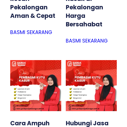
Pekalongan
Pekalongan
Aman & Cepat
Harga
Bersahabat
BASMI SEKARANG
BASMI SEKARANG
Cara Ampuh
Hubungi Jasa