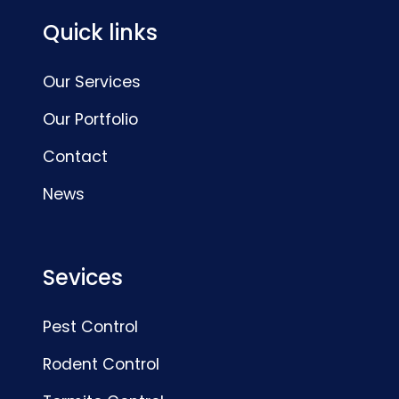
Quick links
Our Services
Our Portfolio
Contact
News
Sevices
Pest Control
Rodent Control