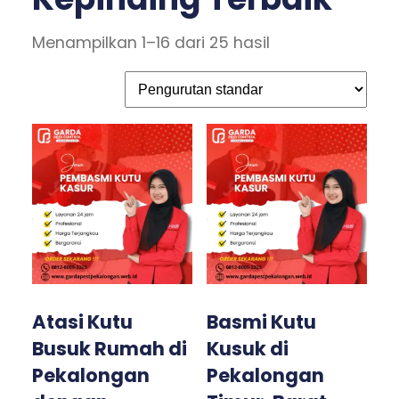
Menampilkan 1–16 dari 25 hasil
Atasi Kutu
Basmi Kutu
Busuk Rumah di
Kusuk di
Pekalongan
Pekalongan