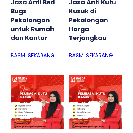
Jasa Anti Bed
Jasa Anti Kutu
Bugs
Kusuk di
Pekalongan
Pekalongan
untuk Rumah
Harga
dan Kantor
Terjangkau
BASMI SEKARANG
BASMI SEKARANG