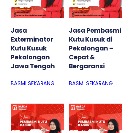
Jasa
Jasa Pembasmi
Exterminator
Kutu Kusuk di
Kutu Kusuk
Pekalongan –
Pekalongan
Cepat &
Jawa Tengah
Bergaransi
BASMI SEKARANG
BASMI SEKARANG