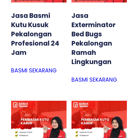
Jasa Basmi
Jasa
Kutu Kusuk
Exterminator
Pekalongan
Bed Bugs
Profesional 24
Pekalongan
Jam
Ramah
Lingkungan
BASMI SEKARANG
BASMI SEKARANG