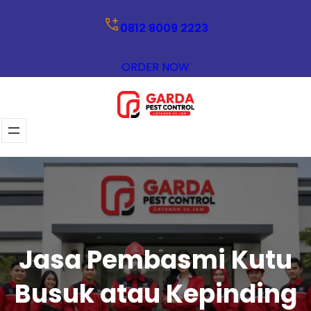
Lewati
0812 8009 2223
ke
konten
ORDER NOW
Jasa Pembasmi Kutu
Busuk atau Kepinding