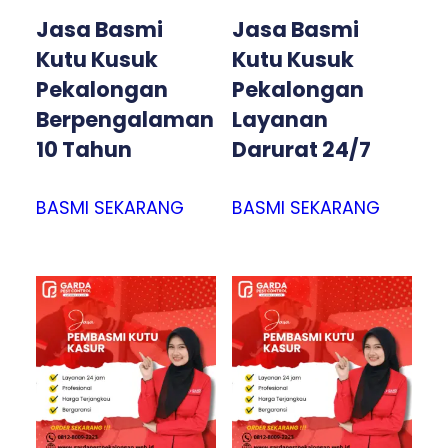
Jasa Basmi
Jasa Basmi
Kutu Kusuk
Kutu Kusuk
Pekalongan
Pekalongan
Berpengalaman
Layanan
10 Tahun
Darurat 24/7
BASMI SEKARANG
BASMI SEKARANG